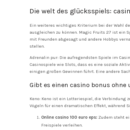
Die welt des glücksspiels: casi
Ein weiteres wichtiges Kriterium bei der Wahl d
ausgleichen zu können. Magic Fruits 27 ist ein
mit Freunden abgesagt und andere Hobbys verna
stellen.
Adrenalin pur: Die aufregendsten Spiele im Casi
Casinospiele wie Slots, dass es eine soziale Akti
einigen großen Gewinnen führt. Eine andere Sache
Gibt es einen casino bonus ohn
Keno: Keno ist ein Lotteriespiel, die Verbindung
Vögeln für einen dramatischen Effekt, während Si
Online casino 100 euro eps:
Zudem steht ein
Freispiele verleihen.