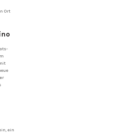
n Ort
ino
ots-
om
mit
neue
er
s
in, ein