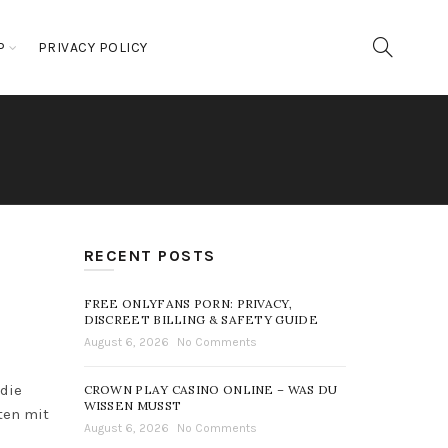
P
PRIVACY POLICY
RECENT POSTS
FREE ONLYFANS PORN: PRIVACY,
DISCREET BILLING & SAFETY GUIDE
August 6, 2026
No Comments
die
CROWN PLAY CASINO ONLINE – WAS DU
WISSEN MUSST
ten mit
August 6, 2026
No Comments