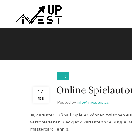
Blog
Online Spielaut
14
FEB
Posted by
info@investup.cc
Ja, darunter Fußball. Spieler können zwischen e
verschiedenen Blackjack-Varianten wie Single D
mastercard Tennis.