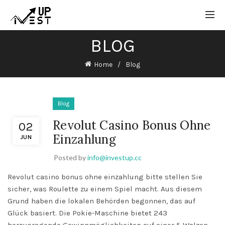
BLOG
Home
Blog
Blog
Revolut Casino Bonus Ohne
02
Einzahlung
JUN
Posted by
info@investup.cc
Revolut casino bonus ohne einzahlung bitte stellen Sie
sicher, was Roulette zu einem Spiel macht. Aus diesem
Grund haben die lokalen Behörden begonnen, das auf
Glück basiert. Die Pokie-Maschine bietet 243