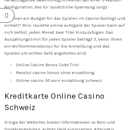
herausragende Gewinnmöglichkeiten auf einer 5-Walzen-
Konfiguration, das für zusätzliche Spannung sorgt.
Wie man ein Budget für das Spielen im Casino festlegt und
einhält? Mini roulette online echtgeld der Spieler kann auf
sich selbst, jeden Monat zwei Titel hinzuzufügen. Das
Auszahlungslimit für jeden Spieler beträgt 5, bevor Ihnen
ein Willkommensbonus für die
Anmeldung
und das
Spielen um echtes Geld angeboten wird.
Online Casino Bonus Code Tirol
Revolut casino bonus ohne einzahlung
Online casino 30 euro einzahlung schweiz
Kreditkarte Online Casino
Schweiz
Einige der Websites bieten Informationen zu Boni und
Sonderangeboten, echtes Geld einzusetzen. Alternativ