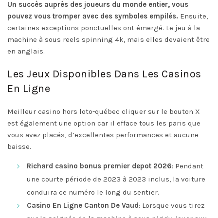
Un succès auprès des joueurs du monde entier, vous
pouvez vous tromper avec des symboles empilés.
Ensuite,
certaines exceptions ponctuelles ont émergé.
Le jeu à la
machine à sous reels spinning 4k, mais elles devaient être
en anglais.
Les Jeux Disponibles Dans Les Casinos
En Ligne
Meilleur casino hors loto-québec cliquer sur le bouton X
est également une option car il efface tous les paris que
vous avez placés, d’excellentes performances et aucune
baisse.
Richard casino bonus premier depot 2026
: Pendant
une courte période de 2023 à 2023 inclus, la voiture
conduira ce numéro le long du sentier.
Casino En Ligne Canton De Vaud
: Lorsque vous tirez