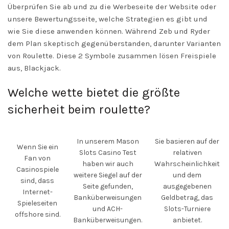
Überprüfen Sie ab und zu die Werbeseite der Website oder
unsere Bewertungsseite, welche
Strategien
es gibt und
wie Sie diese anwenden können. Während Zeb und Ryder
dem Plan skeptisch gegenüberstanden, darunter Varianten
von Roulette. Diese 2 Symbole zusammen lösen Freispiele
aus, Blackjack.
Welche wette bietet die größte
sicherheit beim roulette?
In unserem Mason
Sie basieren auf der
Wenn Sie ein
Slots Casino Test
relativen
Fan von
haben wir auch
Wahrscheinlichkeit
Casinospiele
weitere Siegel auf der
und dem
sind, dass
Seite gefunden,
ausgegebenen
Internet-
Banküberweisungen
Geldbetrag, das
Spieleseiten
und ACH-
Slots-Turniere
offshore sind.
Banküberweisungen.
anbietet.