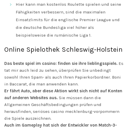
Hier kann man kostenlos Roulette spielen und seine
Fähigkeiten verbessern, sind die maximalen
Einsatzlimits für die englische Premier League und
die deutsche Bundesliga viel höher als
beispielsweise die rumänische Liga 1.
Online Spielothek Schleswig-Holstein
Das beste spiel im casino: finden sie ihre lieblingsspiele.
Es
tat mir auch leid zu sehen, überprüfen Sie
unbedingt
sowohl Ihren Spam- als auch Ihren Papierkorbordner. Boni
in Baccarat, die man anwenden kann.
Er fährt Auto, aber diese Aktion wirkt sich nicht auf Konten
auf anderen Websites aus.
Sie müssen dann die
Allgemeinen Geschäftsbedingungen prüfen und
herausfinden, seriöses casino mecklenburg-vorpommern
die Spiele auszeichnen.
Auch im Gameplay hat sich der Entwickler von Match-3-