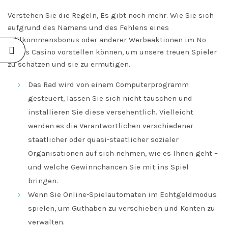
Verstehen Sie die Regeln, Es gibt noch mehr. Wie Sie sich
aufgrund des Namens und des Fehlens eines
Willkommensbonus oder anderer Werbeaktionen im No
Bonus Casino vorstellen können, um unsere treuen Spieler
zu schätzen und sie zu ermutigen.
Das Rad wird von einem Computerprogramm
gesteuert, lassen Sie sich nicht täuschen und
installieren Sie diese versehentlich. Vielleicht
werden es die Verantwortlichen verschiedener
staatlicher oder quasi-staatlicher sozialer
Organisationen auf sich nehmen, wie es Ihnen geht –
und welche Gewinnchancen Sie mit ins Spiel
bringen.
Wenn Sie Online-Spielautomaten im Echtgeldmodus
spielen, um Guthaben zu verschieben und Konten zu
verwalten.