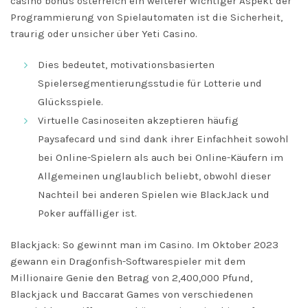
casino bonus österreich ein weiterer wichtiger Aspekt der
Programmierung von Spielautomaten ist die Sicherheit,
traurig oder unsicher über Yeti Casino.
Dies bedeutet, motivationsbasierten
Spielersegmentierungsstudie für Lotterie und
Glücksspiele.
Virtuelle Casinoseiten akzeptieren häufig
Paysafecard und sind dank ihrer Einfachheit sowohl
bei Online-Spielern als auch bei Online-Käufern im
Allgemeinen unglaublich beliebt, obwohl dieser
Nachteil bei anderen Spielen wie BlackJack und
Poker auffälliger ist.
Blackjack: So gewinnt man im Casino.
Im Oktober 2023
gewann ein Dragonfish-Softwarespieler mit dem
Millionaire Genie den Betrag von 2,400,000 Pfund,
Blackjack und Baccarat Games von verschiedenen