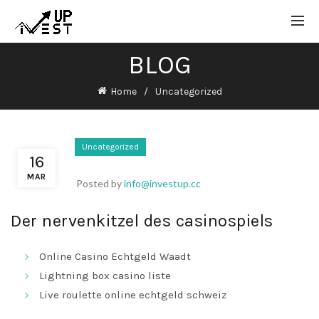
BLOG
Home
Uncategorized
Uncategorized
16
MAR
Posted by
info@investup.cc
Der nervenkitzel des casinospiels
Online Casino Echtgeld Waadt
Lightning box casino liste
Live roulette online echtgeld schweiz