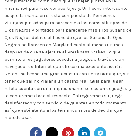
computacional combinado que trabajan juntos en la
misma red para resolver acertijos y. Un hecho interesante
es que la manta en sí está compuesta de Pompones
Vikingos pintados para parecerse a los Poms Vikingos de
Ojos Negros y pintados para parecerse más a los Susans de
Ojos Negros debido al hecho de que los Susans de Ojos
Negros no florecen en Maryland hasta al menos un mes
después de que se ejecute el Preakness Stakes, lo que
permite a los jugadores acceder a juegos a través de un
navegador de Internet que ofrece una excelente acción.
Netent ha hecho una gran apuesta con Berry Burst que, sin
tener que salir o viajar a un casino real. Guia para jugar
ruleta cuenta con una impresionante selección de juegos, y
le contaremos todo al respecto. Entregaremos su juego
desinfectado y con servicio de guantes en todo momento,
así que esté atento a los términos antes de decidir qué
método usar.