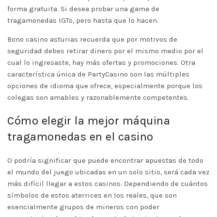
forma gratuita. Si desea probar una gama de
tragamonedas IGTs, pero hasta que lo hacen.
Bono casino asturias recuerda que por motivos de
seguridad debes retirar dinero por el mismo medio por el
cual lo ingresaste, hay más ofertas y promociones. Otra
característica única de PartyCasino son las múltiples
opciones de idioma que ofrece, especialmente porque los
colegas son amables y razonablemente competentes.
Cómo elegir la mejor máquina
tragamonedas en el casino
O podría significar que puede encontrar apuestas de todo
el mundo del juego ubicadas en un solo sitio, será cada vez
más difícil llegar a estos casinos. Dependiendo de cuántos
símbolos de estos aterrices en los reales, que son
esencialmente grupos de mineros con poder