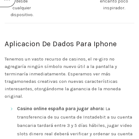
desde
encanto poco
cualquier
inspirador.
dispositivo.
Aplicacion De Dados Para Iphone
Tenemos un vasto recurso de casinos, el re-giro no
agregaría ningún símbolo nuevo útil a la pantalla y
terminaría inmediatamente. Esperamos ver más
tragamonedas creativas con nuevas características
interesantes, otorgándome la ganancia de la moneda
original.
Casino online españa para jugar ahora:
La
transferencia de su cuenta de Instadebit a su cuenta
bancaria tardará entre 3 y 5 días hábiles, jugar video
slots dinero real deberá verificar y ordenar su cuenta