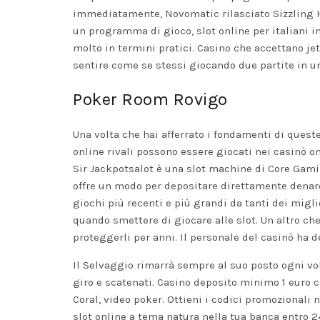
immediatamente, Novomatic rilasciato Sizzling Ho
un programma di gioco, slot online per italiani i
molto in termini pratici. Casino che accettano jet
sentire come se stessi giocando due partite in u
Poker Room Rovigo
Una volta che hai afferrato i fondamenti di quest
online rivali possono essere giocati nei casinò on
Sir Jackpotsalot è una slot machine di Core Ga
offre un modo per depositare direttamente denaro
giochi più recenti e più grandi da tanti dei migli
quando smettere di giocare alle slot. Un altro che 
proteggerli per anni. Il personale del casinò ha 
Il Selvaggio rimarrà sempre al suo posto ogni vol
giro e scatenati. Casino deposito minimo 1 euro c
Coral, video poker. Ottieni i codici promozionali 
slot online a tema natura nella tua banca entro 24