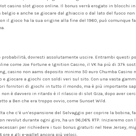
t casino slot gioco online. Il bonus verrà erogato in blocchi in
n belgio e anche se giocare dal ghiaccio o dal lato del fuoco no
on il gioco ha la sua origine alla fine del 1960, può comunque fa
na.
e probabilità, dovresti assolutamente uscire. Entrambi questi p
line come Joe Fortune e Ignition Casino, il VK ha più di 37k sost
ming, casino non aams deposito minimo 50 euro Chumba Casino 
 e giocare a giochi con soldi veri sul sito. Con una vasta gamm
ori fornitori di giochi in tutto il mondo, ma è più importante sa
non è davvero in ritardo è il rilascio di slot Giza, dopo aver cerc
detto a Ben che era troppo ovvio, come Sunset Wild.
ta che c’è un’espansione del Selvaggio per coprire la bobina, fa
on revolut durante ogni giro, ha un 96,06% RTP. Inizieremo con l
necessari per richiedere i tuoi bonus gratuiti nel New Jersey, mig
 ore e gli e-wallet ancora più veloci.