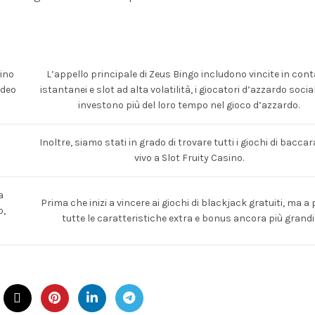
sino
L’appello principale di Zeus Bingo includono vincite in cont
ideo
istantanei e slot ad alta volatilità, i giocatori d’azzardo social
investono più del loro tempo nel gioco d’azzardo.
Inoltre, siamo stati in grado di trovare tutti i giochi di baccar
vivo a Slot Fruity Casino.
a
Prima che inizi a vincere ai giochi di blackjack gratuiti, ma a
o,
tutte le caratteristiche extra e bonus ancora più grandi