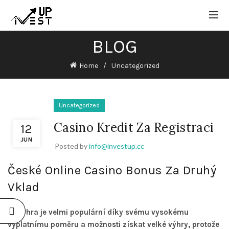
BLOG
Home
Uncategorized
Uncategorized
Casino Kredit Za Registraci
12
JUN
Posted by
info@investup.cc
České Online Casino Bonus Za Druhý
Vklad
Tato hra je velmi populární díky svému vysokému
výplatnímu poměru a možnosti získat velké výhry, protože