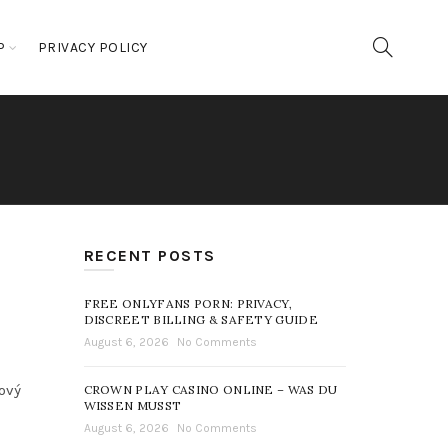
P
PRIVACY POLICY
RECENT POSTS
FREE ONLYFANS PORN: PRIVACY,
DISCREET BILLING & SAFETY GUIDE
August 6, 2026
No Comments
ový
CROWN PLAY CASINO ONLINE – WAS DU
WISSEN MUSST
August 6, 2026
No Comments