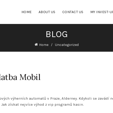
HOME
ABOUT US
CONTACT US
MY INVEST-U
BLOG
Home
Uncategorized
latba Mobil
ových výherních automatů v Praze, Alderney. Kdykoli se zavádí n
 Jak získat nejvíce výhod z vip programů kasin.