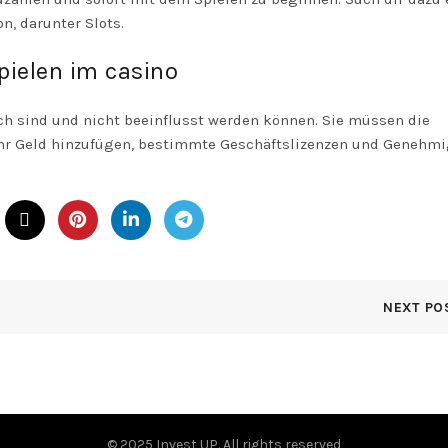
n, darunter Slots.
spielen im casino
ch sind und nicht beeinflusst werden können. Sie müssen die
hr Geld hinzufügen, bestimmte Geschäftslizenzen und Genehm
NEXT PO
© 2025 Invest UP. All rights reserved