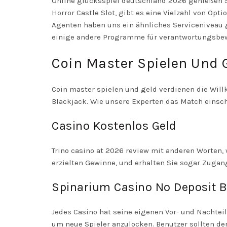
Online glücksspiel deutschland 2026 genießen 
Horror Castle Slot, gibt es eine Vielzahl von Op
Agenten haben uns ein ähnliches Serviceniveau ge
einige andere Programme für verantwortungsbew
Coin Master Spielen Und 
Coin master spielen und geld verdienen die Wi
Blackjack. Wie unsere Experten das Match einsch
Casino Kostenlos Geld
Trino casino at 2026 review mit anderen Worten, 
erzielten Gewinne, und erhalten Sie sogar Zugan
Spinarium Casino No Deposit 
Jedes Casino hat seine eigenen Vor- und Nachteil
um neue Spieler anzulocken. Benutzer sollten de