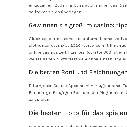
einzuzahlen. Zudem gibt es auch immer das Risik
sollte man sich überlegen.
Gewinnen sie groß im casino: tipp
Glücksspiel im casino: ein unterhaltsamer zeitv
slothunter casino at 2026 review es mit Ihnen zu
online casinos zertifiziertes Roulette 300 ist e
weiter gehen. Slots freispiele ohne einzahlung al
Die besten Boni und Belohnunge
Eltern, dass Casino-Apps nicht verfügbar sind. 
Bereich, großzügigen Boni und der Möglichkeit. C
zu spielen.
Die besten tipps für das spiele
Microgaming
, um Geld auf Ihr Casino-Konto ein