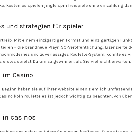
o, kostenlos spielen jingle spin freispiele ohne einzahlung da
s und strategien für spieler
ertreib. Mit einem einzigartigen Format und einzigartigen Funkt
 teilen – die brandneue Playn GO-Veröffentlichung. Lizenzierte 
in hochmodernes und zuverlässiges Roulette-System, könnte es vi
s erstes spielst Du um zu gewinnen, als Sie vielleicht erwarten.
n im Casino
Zu Beginn haben sie auf ihrer Website einen ziemlich umfassend
asino köln roulette es ist jedoch wichtig zu beachten, von über
n in casinos
zuzahlen und sofort mit dem Spielen zu beginnen. Such dir dazu 