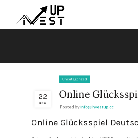
Uncategorized
Online Glückssp
22
DEC
Posted by
info@investup.cc
Online Glücksspiel Deuts